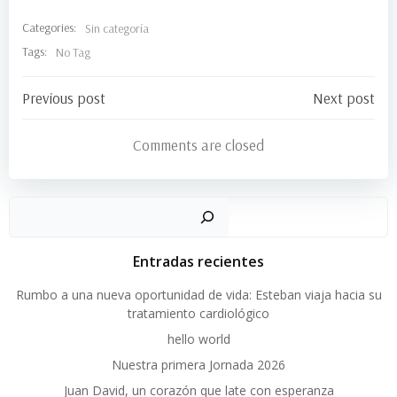
Categories:
Sin categoría
Tags:
No Tag
Navegación
Navegació
Previous post
Next post
de
de
Comments are closed
entradas
entradas
Busc
Entradas recientes
Rumbo a una nueva oportunidad de vida: Esteban viaja hacia su
tratamiento cardiológico
hello world
Nuestra primera Jornada 2026
Juan David, un corazón que late con esperanza